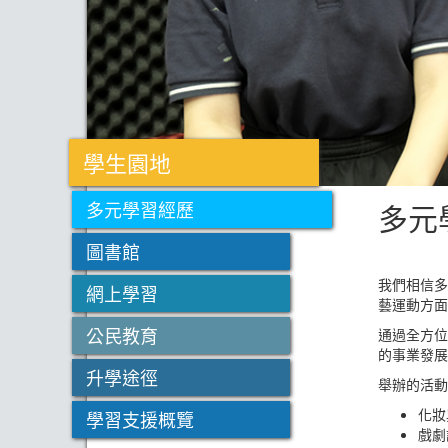
學生園地
多元
多元學習經歷
圖書館
我們相信多
網上學習
藝運動方面
公民教育
通過全方位
的事業發展
升學途徑
舉辦的活動
化妝
學習支援概覽
戲劇