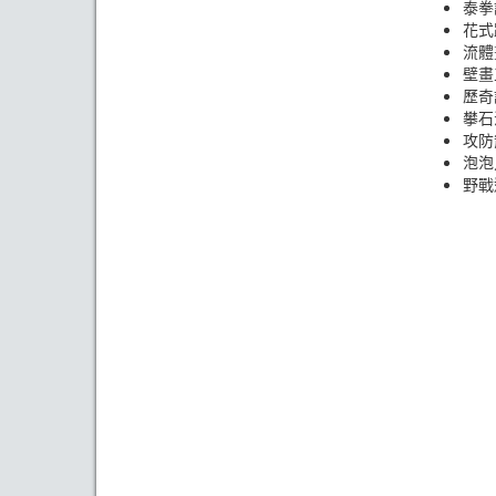
泰拳
花式
流體
壁畫
歷奇
攀石
攻防
泡泡
野戰