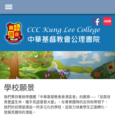
首頁
學校資料
課程概覽
學生園地
入學申請
學生支援
Highlights
學校願景
聯絡我們
我們秉持著辦學團體「中華基督教會香港區會」的願景——「並肩培
育豐盛生命，攜手見證基督大愛」。在專業團隊的支持和帶領下，
2026-2027 劍橋國際 A
我們的目標是建設一所多元化的學校，並致力培養學生正面轉化，
Level
發展其獨特的潛能。